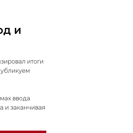
од и
зировал итоги
публикуем
мах ввода
а и заканчивая