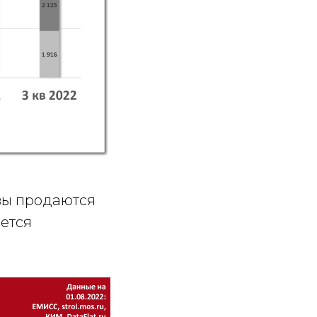
квы продаются
ается