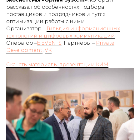
рассказал об особенностях подбора
поставщиков и подрядчиков и путях
оптимизации работы с ними.
Организатор –
Гильдия информационных
технологий и цифровых коммуникаций
.
Оператор –
E.EVENTS
. Партнеры –
Private
Development
,
VK
.
Скачать материалы презентации КИМ