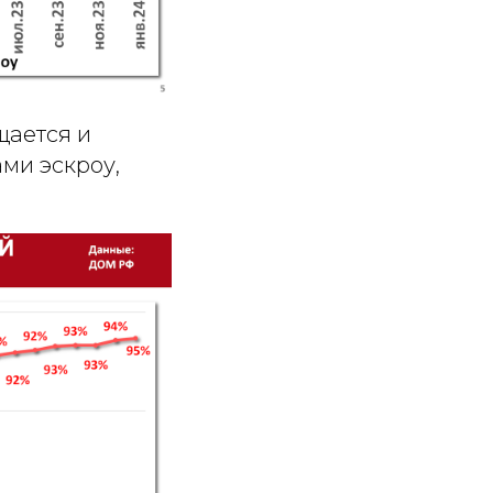
щается и
ми эскроу,