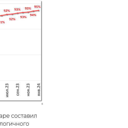
аре составил
алогичного