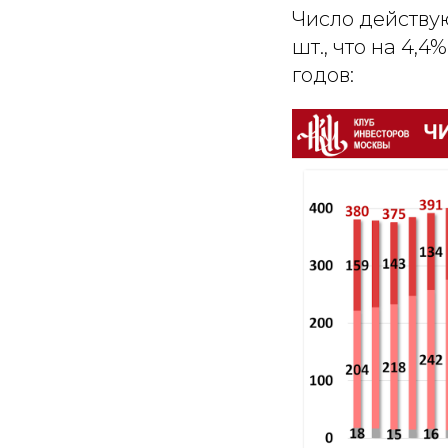
Число действу
шт., что на 4,
годов: