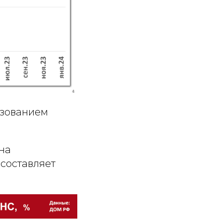
ьзованием
на
 составляет