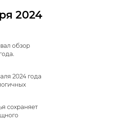
ря 2024
вал обзор
года.
аля 2024 года
алогичных
ья сохраняет
ищного