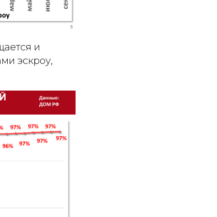
щается и
ми эскроу,