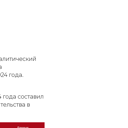
налитический
а
24 года.
 года составил
ительства в